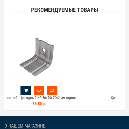
РЕКОМЕНДУЕМЫЕ ТОВАРЫ
дный КР 50х70х70х2 мм оцинк.
Кронштейн фасадный КР 50х50
36.50 р.
23.00 р.
21
О НАШЕМ МАГАЗИНЕ