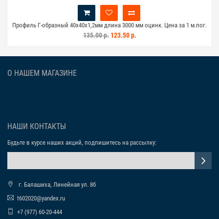
Профиль Г-образный 40х40х1,2мм длина 3000 мм оцинк. Цена за 1 м.пог.
Пр
135.00 р.
123.50 р.
О НАШЕМ МАГАЗИНЕ
НАШИ КОНТАКТЫ
Будьте в курсе наших акций, подпишитесь на рассылку:
г. Балашиха, Линейная ул. 8б
t602020@yandex.ru
+7 (977) 60-20-444